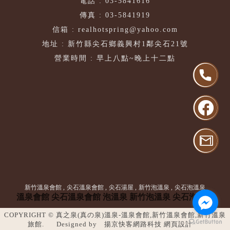
電話 : 03-5841616
傳真 : 03-5841919
信箱 : realhotspring@yahoo.com
地址 : 新竹縣尖石鄉義興村1鄰尖石21號
營業時間 : 早上八點~晚上十二點
新竹溫泉會館
尖石溫泉會館
尖石湯屋
新竹泡溫泉
尖石泡溫泉
溫泉會館
尖石溫泉會館
泡溫泉
新竹泡溫泉
尖石泡溫泉
COPYRIGHT © 真之泉(真の泉)溫泉-溫泉會館,新竹溫泉會館,新竹溫泉
旅館.
Designed by
揚京快客網路科技 網頁設計