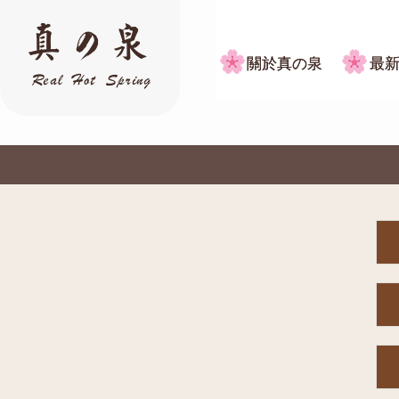
關於真の泉
最